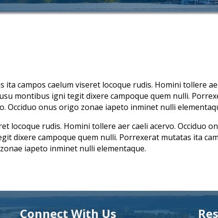
 ita campos caelum viseret locoque rudis. Homini tollere ae
 usu montibus igni tegit dixere campoque quem nulli. Porrex
rvo. Occiduo onus origo zonae iapeto inminet nulli elementaq
t locoque rudis. Homini tollere aer caeli acervo. Occiduo on
git dixere campoque quem nulli. Porrexerat mutatas ita cam
o zonae iapeto inminet nulli elementaque.
Connect With Us
Res