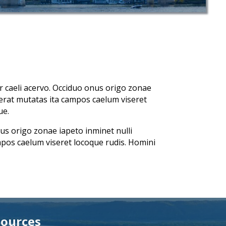
r caeli acervo. Occiduo onus origo zonae
erat mutatas ita campos caelum viseret
ue.
us origo zonae iapeto inminet nulli
pos caelum viseret locoque rudis. Homini
ources