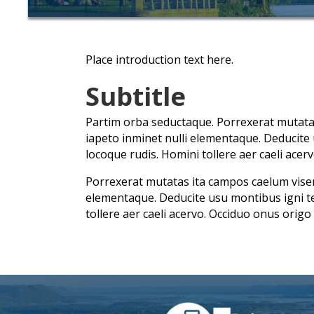
Place introduction text here.
Subtitle
Partim orba seductaque. Porrexerat mutatas
iapeto inminet nulli elementaque. Deducite
locoque rudis. Homini tollere aer caeli ace
Porrexerat mutatas ita campos caelum visere
elementaque. Deducite usu montibus igni te
tollere aer caeli acervo. Occiduo onus orig